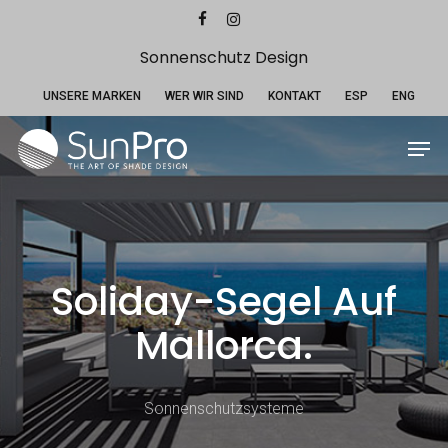
Skip
Menu
facebook
instagram
to
main
Sonnenschutz Design
content
UNSERE MARKEN
WER WIR SIND
KONTAKT
ESP
ENG
Men
Soliday-Segel Auf
Mallorca.
Sonnenschutzsysteme